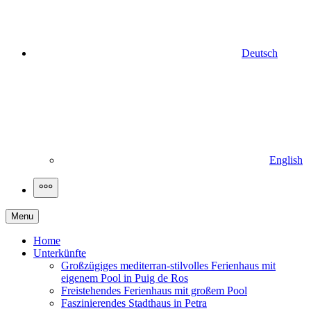
Deutsch
English
More
Menu
Home
Unterkünfte
Großzügiges mediterran-stilvolles Ferienhaus mit
eigenem Pool in Puig de Ros
Freistehendes Ferienhaus mit großem Pool
Faszinierendes Stadthaus in Petra