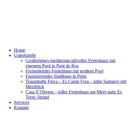
Skip
to
content
Mallorcalife
Villa, Finca und Meer
Home
Unterkünfte
Großzügiges mediterran-stilvolles Ferienhaus mit
eigenem Pool in Puig de Ros
Freistehendes Ferienhaus mit großem Pool
Faszinierendes Stadthaus in Petra
Traumhafte Finca – Es Camp Fora – nähe Santanyi mit
Meerblick
Casa S`Olivera – tolles Ferienhaus am Meer nahe Es
Trenc Strand
Services
Kontakt