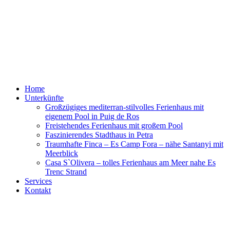
Skip
to
content
Mallorcalife
Villa, Finca und Meer
Home
Unterkünfte
Großzügiges mediterran-stilvolles Ferienhaus mit
eigenem Pool in Puig de Ros
Freistehendes Ferienhaus mit großem Pool
Faszinierendes Stadthaus in Petra
Traumhafte Finca – Es Camp Fora – nähe Santanyi mit
Meerblick
Casa S`Olivera – tolles Ferienhaus am Meer nahe Es
Trenc Strand
Services
Kontakt