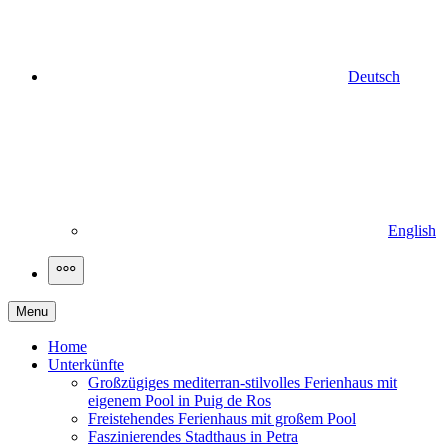
Deutsch
English
More
Menu
Home
Unterkünfte
Großzügiges mediterran-stilvolles Ferienhaus mit
eigenem Pool in Puig de Ros
Freistehendes Ferienhaus mit großem Pool
Faszinierendes Stadthaus in Petra