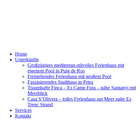
Skip
to
content
Mallorcalife
Villa, Finca und Meer
Home
Unterkünfte
Großzügiges mediterran-stilvolles Ferienhaus mit
eigenem Pool in Puig de Ros
Freistehendes Ferienhaus mit großem Pool
Faszinierendes Stadthaus in Petra
Traumhafte Finca – Es Camp Fora – nähe Santanyi mit
Meerblick
Casa S`Olivera – tolles Ferienhaus am Meer nahe Es
Trenc Strand
Services
Kontakt