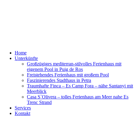
Skip
to
content
Mallorcalife
Villa, Finca und Meer
Home
Unterkünfte
Großzügiges mediterran-stilvolles Ferienhaus mit
eigenem Pool in Puig de Ros
Freistehendes Ferienhaus mit großem Pool
Faszinierendes Stadthaus in Petra
Traumhafte Finca – Es Camp Fora – nähe Santanyi mit
Meerblick
Casa S`Olivera – tolles Ferienhaus am Meer nahe Es
Trenc Strand
Services
Kontakt