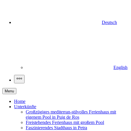
Deutsch
English
More
Menu
Home
Unterkünfte
Großzügiges mediterran-stilvolles Ferienhaus mit
eigenem Pool in Puig de Ros
Freistehendes Ferienhaus mit großem Pool
Faszinierendes Stadthaus in Petra